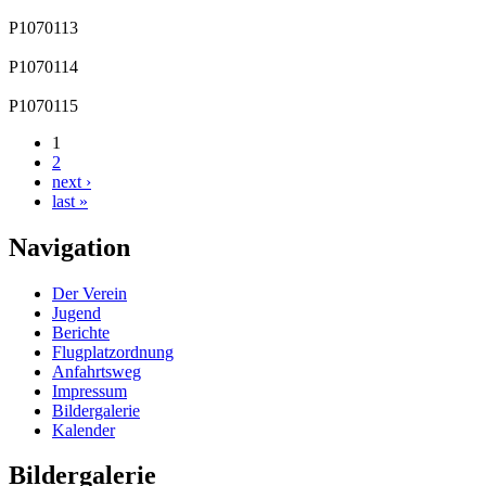
P1070113
P1070114
P1070115
1
2
next ›
last »
Navigation
Der Verein
Jugend
Berichte
Flugplatzordnung
Anfahrtsweg
Impressum
Bildergalerie
Kalender
Bildergalerie